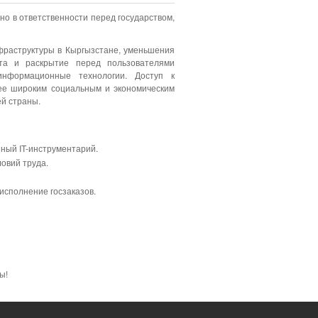
 но в ответственности перед государством,
фраструктуры в Кыргызстане, уменьшения
ота и раскрытие перед пользователями
информационные технологии. Доступ к
ее широким социальным и экономическим
ей страны.
ный IT-инструментарий.
овий труда.
 исполнение госзаказов.
ы!