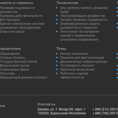
роекты и сервисы
Технологии
Проверка подлинности
php, symfony, doctrine, javascript,
документов
mysql
Проверка действительности
Персонификация документов
Веб-Ариадна
Онлайн проверка подлинности
Единая электронная система
Информационная защита
управления образованием
документов от подделок
Открытая школа
Технологии тестирования
знаний с применением
штрихового кодирования
аправления
Темы
Образование
Бизнес-аналитика
Особые объекты
Решения для виртуализации
Государственный сектор
Динамическая инфраструктура
Финансовый сектор
Устойчивость бизнеса
Социальная сфера
Облачные вычисления
Логистика
Рейтинги и оценка
Защищенный документооборот
эффективности
Контакты
язи
Бишкек, ул. Т. Молдо 60, офис 1
+ 996 (312) 325 
720033, Кыргызская Республика
+ 996 (706) 325 