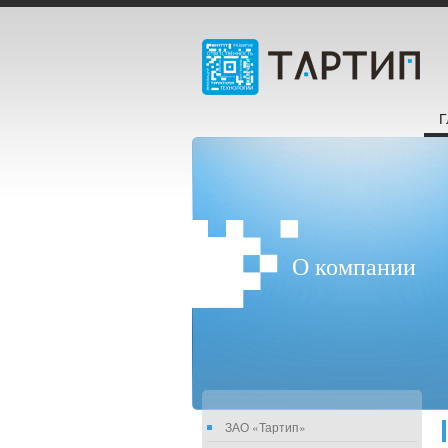
Г
О компании
ЗАО «Тартип»